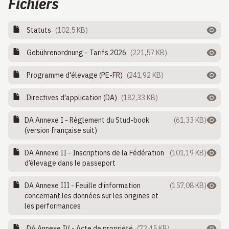
Fichiers
Statuts
(102,5 KB)
Gebührenordnung - Tarifs 2026
(221,57 KB)
Programme d'élevage (PE-FR)
(241,92 KB)
Directives d'application (DA)
(182,33 KB)
DA Annexe I - Règlement du Stud-book
(61,33 KB)
(version française suit)
DA Annexe II - Inscriptions de la Fédération
(101,19 KB)
d’élevage dans le passeport
DA Annexe III - Feuille d’information
(157,08 KB)
concernant les données sur les origines et
les performances
DA Annexe IV - Acte de propriété
(72,45 KB)