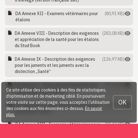
d'élevage (version française suit)
DA Annexe XII - Examens vétérinaires pour
(80,91 KB)
étalons
DA Annexe VIII - Description des exigences
(283,08 KB)
et appréciation de la santé pour les étalons
du Stud Book
DA Annexe IX - Description des exigences
(126,97 KB)
pour les juments et les juments avec la
distinction „Santé“
DA Annexe X - Points de performances pour
(19,39 KB)
Ce site utilise des cookies à des fins de statistiques,
l’approbation des étalons
d’optimisation et de marketing ciblé. En poursuivant
OK
votre visite sur cette page, vous acceptez l’utilisation
DA Annexe XI - Points de performances pour
(10,53 KB)
des cookies aux fins énoncées ci-dessus.
En savoir
les juments « Elite »
plus.
DA Annexe XIII - Examens vétérinaires pour
(80,43 KB)
jument