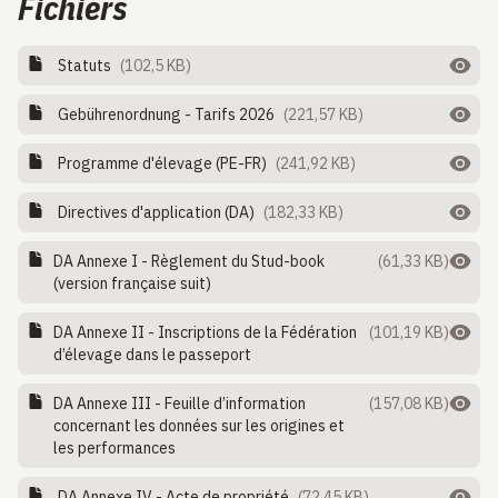
Fichiers
Statuts
(102,5 KB)
Gebührenordnung - Tarifs 2026
(221,57 KB)
Programme d'élevage (PE-FR)
(241,92 KB)
Directives d'application (DA)
(182,33 KB)
DA Annexe I - Règlement du Stud-book
(61,33 KB)
(version française suit)
DA Annexe II - Inscriptions de la Fédération
(101,19 KB)
d’élevage dans le passeport
DA Annexe III - Feuille d’information
(157,08 KB)
concernant les données sur les origines et
les performances
DA Annexe IV - Acte de propriété
(72,45 KB)