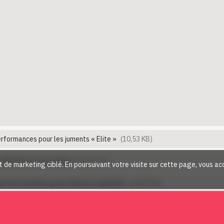
rformances pour les juments « Elite »
(10,53 KB)
étérinaires pour jument
(80,43 KB)
et de marketing ciblé. En poursuivant votre visite sur cette page, vous ac
n de l'extérieur pour étalons et juments
(28,47 KB)
bal d'approbation
(21,36 KB)