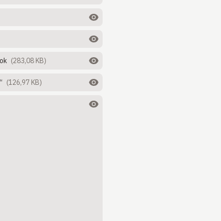
ook
(283,08 KB)
“
(126,97 KB)