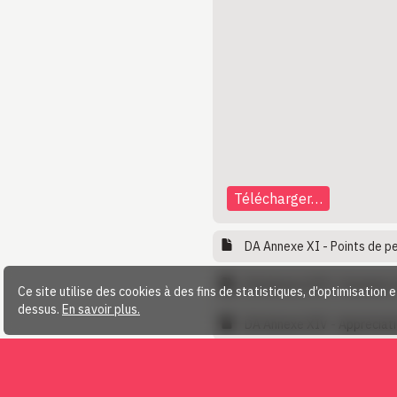
Télécharger…
DA Annexe XI - Points de pe
DA Annexe XIII - Examens v
Ce site utilise des cookies à des fins de statistiques, d’optimisation 
dessus.
En savoir plus.
DA Annexe XIV - Appréciatio
DA Annexe XV - Procès-ver