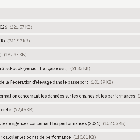
2026
(221,57 KB)
FR)
(241,92 KB)
)
(182,33 KB)
 Stud-book (version française suit)
(61,33 KB)
 de la Fédération d’élevage dans le passeport
(101,19 KB)
nformation concernant les données sur les origines et les performances
(
priété
(72,45 KB)
 les exigences concernant les performances (2024)
(102,55 KB)
r calculer les points de performance
(110,61 KB)