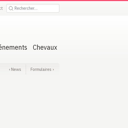
ct
Rechercher:
énements
Chevaux
‹
News
Formulaires
›