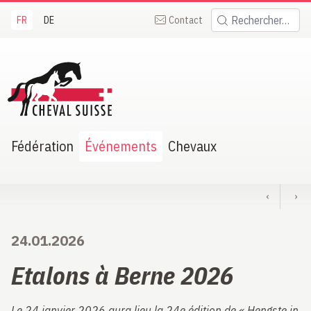
FR
DE
Contact
Rechercher:
heval Suisse
Fédération
Événements
Chevaux
‹
›
24.01.2026
Etalons à Berne 2026
Le 24 janvier 2026 aura lieu la 24e édition de « Hengste in