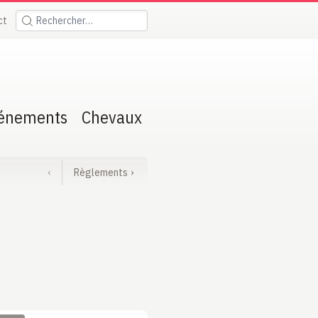
ct
Rechercher:
énements
Chevaux
‹
Règlements
›