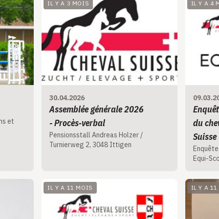
IL Y A 3 MOIS
IL Y A 4
30.04.2026
09.03.2
Assemblée générale 2026
Enquête
ns et
- Procès‑verbal
du chev
Pensionsstall Andreas Holzer /
Suisse 
Turnierweg 2, 3048 Ittigen
Enquête
Equi-Sco
IL Y A 11 MOIS
IL Y A 1