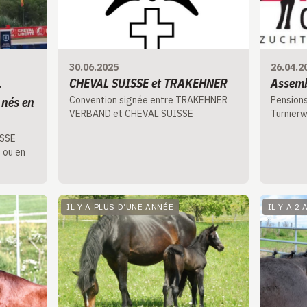
30.06.2025
26.04.2
L
CHEVAL SUISSE et TRAKEHNER
Assemb
Convention signée entre TRAKEHNER
Pensions
 nés en
VERBAND et CHEVAL SUISSE
Turnierw
ISSE
 ou en
IL Y A PLUS D’UNE ANNÉE
IL Y A 2 