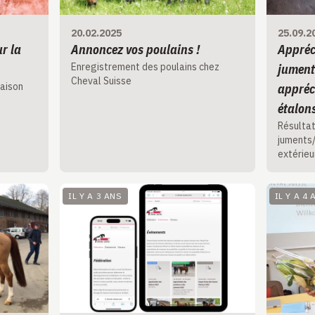
20.02.2025
25.09.2
r la
Annoncez vos poulains !
Appréc
Enregistrement des poulains chez
jument
Cheval Suisse
saison
appréc
étalon
Résultat
juments/
extérieu
IL Y A 3 ANS
IL Y A 4 