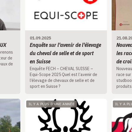
01.09.2025
21.08.2
AUX
Enquête sur l'avenir de l'élevage
Nouvea
prenons
du cheval de selle et de sport
les rac
teur de
en Suisse
de cro
vaux de
Enquête FECH – CHEVAL SUISSE –
Nouveau
Equi-Scope 2025 Quel est l’avenir de
race sur
l’élevage de chevaux de selle et de
studbook
sport en Suisse ?
produits
IL Y A PLUS D’UNE ANNÉE
IL Y A P