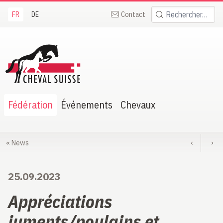
FR
DE
Contact
Rechercher:
heval Suisse
Fédération
Événements
Chevaux
«
News
‹
›
25.09.2023
Appréciations
juments/poulains et