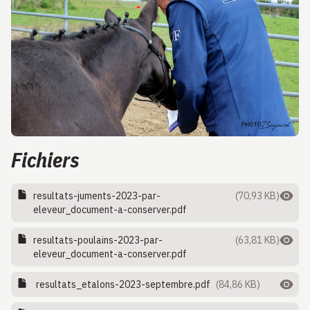
Fichiers
resultats-juments-2023-par-
(70,93 KB)
eleveur_document-a-conserver.pdf
resultats-poulains-2023-par-
(63,81 KB)
eleveur_document-a-conserver.pdf
resultats_etalons-2023-septembre.pdf
(84,86 KB)