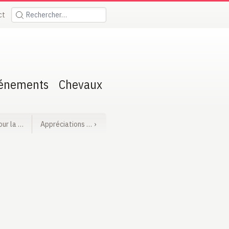
ct
Rechercher:
énements
Chevaux
our la …
Appréciations …
›