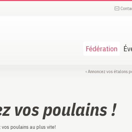
Conta
Fédération
Év
‹
Annoncez vos étalons p
z vos poulains !
vos poulains au plus vite!