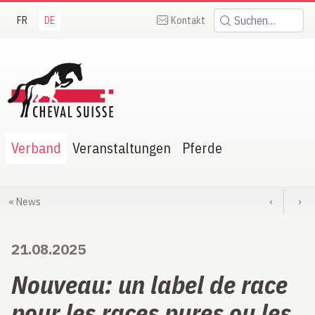
FR
DE
Kontakt
Suchen:
heval Suisse
Verband
Veranstaltungen
Pferde
«
News
‹
›
21.08.2025
Nouveau: un label de race
pour les races pures ou les