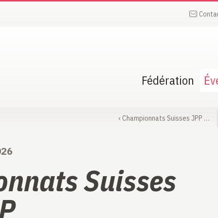
Conta
Fédération
Év
‹
Championnats Suisses JPP …
026
nnats Suisses
PP